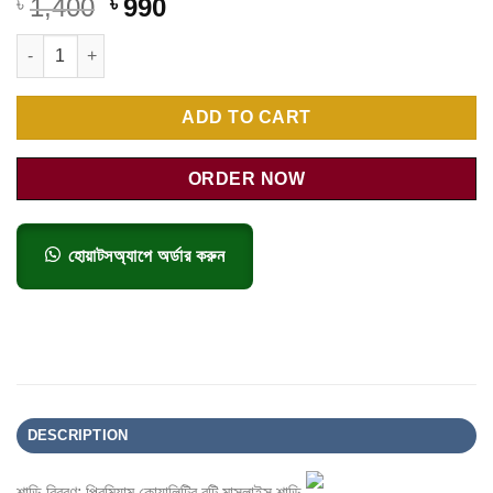
1,400
990
৳
৳
বুটি মাসলাইস শাড়ী M-01 quantity
ADD TO CART
ORDER NOW
হোয়াটসঅ্যাপে অর্ডার করুন
DESCRIPTION
শাড়ি বিবরণ: প্রিমিয়াম কোয়ালিটির বুটি মাসলাইস শাড়ি