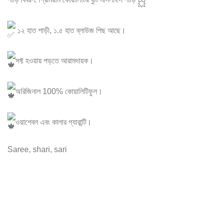
১২ হাত শাড়ী, ১.৫ হাত ব্লাউজ পিছ আছে।
সফ্ট হওয়ায় পড়তে আরামদায়ক।
অরিজিনাল 100% কোয়ালিটিফুল।
ওয়াশেবল এবং কালার গ্যারান্টি।
Saree, shari, sari