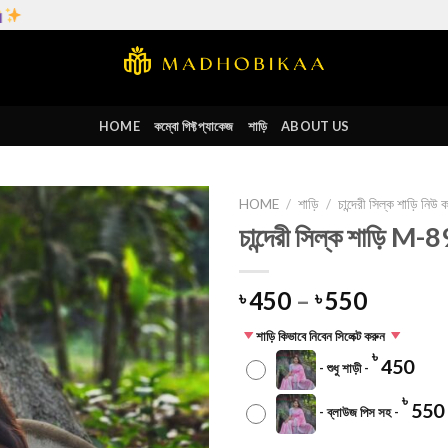
HOME
কম্বো গিফ্ট প্যাকেজ
শাড়ি
ABOUT US
HOME
/
শাড়ি
/
চান্দেরী সিল্ক শাড়ি নিউ
চান্দেরী সিল্ক শাড়ি M-
Add to
wishlist
450
–
550
৳
৳
শাড়ি কিভাবে নিবেন সিলেক্ট করুন
৳
450
-
শুধু শাড়ী
-
৳
550
-
ব্লাউজ পিস সহ
-