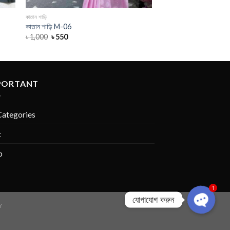
কাতান শাড়ি
কাতান শাড়ি M-06
৳
1,000
৳
550
PORTANT
Categories
t
p
1
যোগাযোগ করুন
Y
OPEN