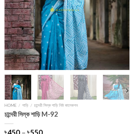
HOME
/
শাড়ি
/
চান্দেরী সিল্ক শাড়ি নিউ কালেকশন
চান্দেরী সিল্ক শাড়ি M-92
450
–
550
৳
৳