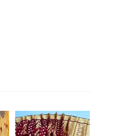
 to
Add to
ist
wishlist