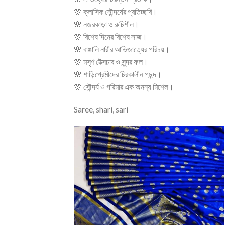
🌸 ক্লাসিক সৌন্দর্যের প্রতিচ্ছবি।
🌸 নজরকাড়া ও রুচিশীল।
🌸 বিশেষ দিনের বিশেষ সাজ।
🌸 বাঙালি নারীর আভিজাত্যের পরিচয়।
🌸 মসৃণ টেক্সচার ও সুন্দর ফল।
🌸 শাড়িপ্রেমীদের চিরকালীন পছন্দ।
🌸 সৌন্দর্য ও গরিমার এক অনন্য মিশেল।
Saree, shari, sari