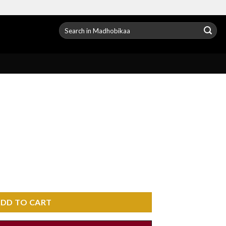
Search
for:
DD TO CART