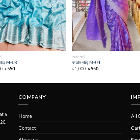
়ি
কাতান শাড়ি
শাড়ি M-08
কাতান শাড়ি M-04
00
৳
550
৳
1,000
৳
550
COMPANY
IM
at a
Home
All 
020.
Contact
Car
,
About us
Sho