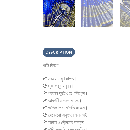
DESCRIPTION
শাড়ি বিবরণ:
🌸 নরম ও মসৃণ কাপড়।
🌸 সূক্ষ্ম ও সুন্দর বুনন।
🌸 পরলেই ফুটে ওঠে এলিগেন্স।
🌸 আকর্ষণীয় নকশা ও রঙ।
🌸 অভিজাত ও মার্জিত স্টাইল।
🌸 যেকোনো অনুষ্ঠানে মানানসই।
🌸 আরাম ও সৌন্দর্যের সমন্বয়।
🌸 ঐতিহ্যের চিরন্তন প্রতীক।