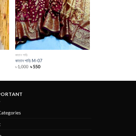
কাতান শাড়ি
কাতান শাড়ি M-07
৳
1,000
৳
550
PORTANT
Categories
t
p