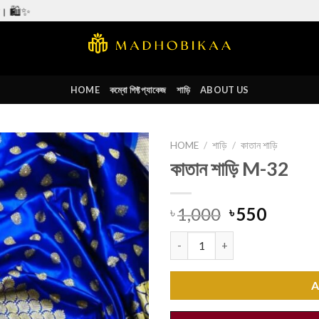
HOME
কম্বো গিফ্ট প্যাকেজ
শাড়ি
ABOUT US
HOME
/
শাড়ি
/
কাতান শাড়ি
কাতান শাড়ি M-32
Add to
wishlist
1,000
550
৳
৳
কাতান শাড়ি M-32 quantity
A