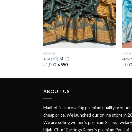
কাতান শাড়ি
কাতান শাড
কাতান শাড়ি M-12
কাতান 
৳
1,000
৳
550
৳
1,0
ABOUT US
Madhobikaa providing premium quality product 
cheap price. We launched our online store in 2
We are selling women’s premium Saree, Jwelary
Hijab, Churi, Earrings & men's premium Panjabi.