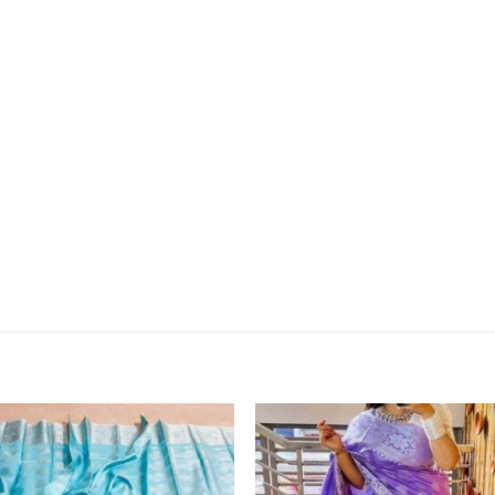
Add to
Add
wishlist
wishl