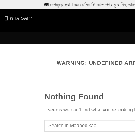
🚚 দেশজুড়ে ক্যাশ অন ডেলিভারি! আগে পণ্য বুঝে নিন, তারপ
Skip
to
WHATSAPP
content
WARNING
: UNDEFINED AR
Nothing Found
It seems we can’t find what you’re looking