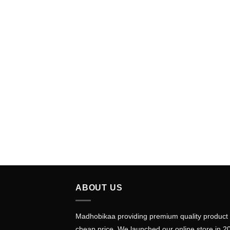
ABOUT US
Madhobikaa providing premium quality product 
cheap price. We launched our online store in 2