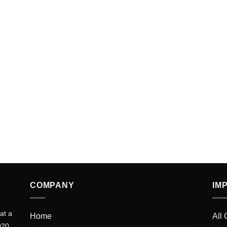
COMPANY
IM
at a
Home
All 
020.